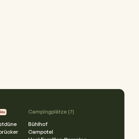
Campingplätze (7)
Neu
stdüne
Bühlhof
brücker
Campotel