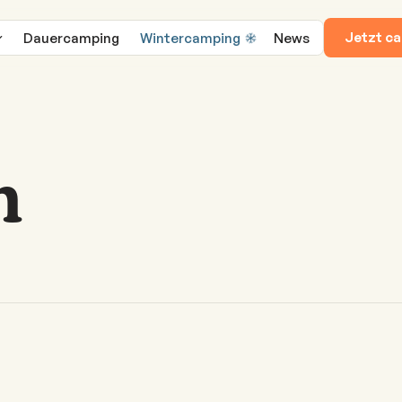
Jetzt c
Dauercamping
Wintercamping
News
m