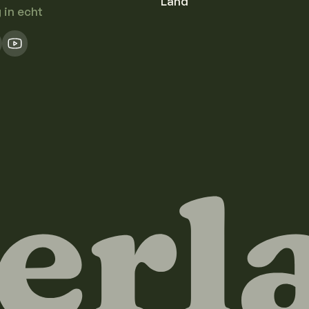
Land
in echt