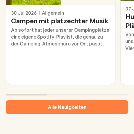
Unse
07 
Das ist neu
30 Jul 2026
Allgemein
Hu
Campen mit platzechter Musik
Pl
Ab sofort hat jeder unserer Campingplätze
Von
eine eigene Spotify-Playlist, die genau zu
uns
der Camping-Atmosphäre vor Ort passt.
Vie
Alle Neuigkeiten