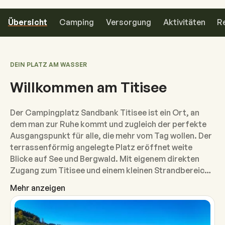
Übersicht
Camping
Versorgung
Aktivitäten
R
DEIN PLATZ AM WASSER
Willkommen am Titisee
Der Campingplatz Sandbank Titisee ist ein Ort, an
dem man zur Ruhe kommt und zugleich der perfekte
Ausgangspunkt für alle, die mehr vom Tag wollen. Der
terrassenförmig angelegte Platz eröffnet weite
Blicke auf See und Bergwald. Mit eigenem direkten
Zugang zum Titisee und einem kleinen Strandbereich
steht Wasserspaß nichts im Wege. Um sich abends
Mehr anzeigen
abzuduschen und frisch zu machen, stehen die
modernen Sanitäranlagen auf dem Platz bereit.