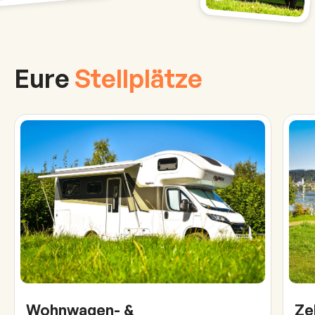
Eure
Stellplätze
Wohnwagen- &
Ze