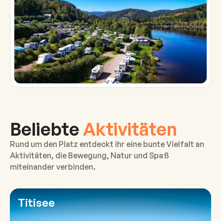
Dieser Campingplatz ist ein Muss für Naturliebhaber:
Wanderwege, die sich durch stille Wälder ziehen,
leichte und herausfordernde Radtouren, Bergpfade
für Mountainbiker sowie erfrischende Momente im
Titisee.
Beliebte
Aktivitäten
Rund um den Platz entdeckt ihr eine bunte Vielfalt an
Aktivitäten, die Bewegung, Natur und Spaß
miteinander verbinden.
Titisee