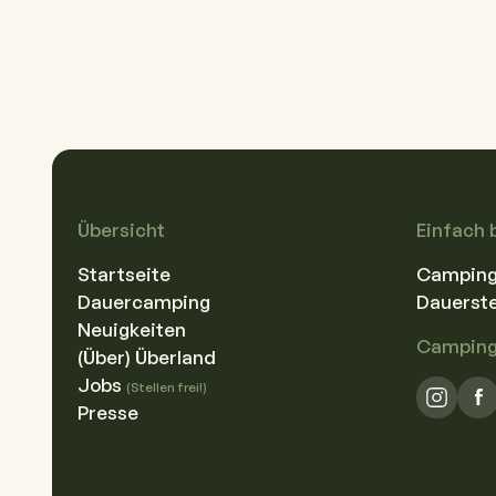
Aktivitäten
Mehr erfahren
Übersicht
Einfach 
Startseite
Camping-
Dauercamping
Dauerste
Neuigkeiten
Camping 
(Über) Überland
Jobs
(Stellen frei!)
Presse