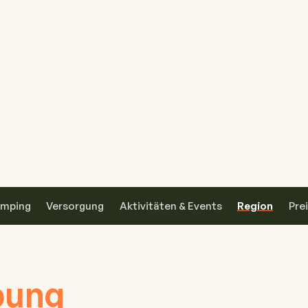
mping
Versorgung
Aktivitäten & Events
Region
Pre
ung