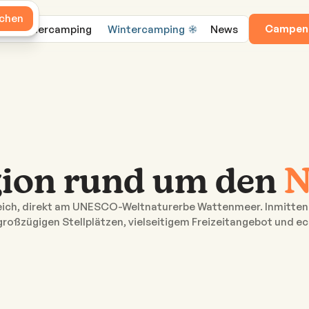
chen
Campen
Dauercamping
Wintercamping
News
gion rund um den
N
eich, direkt am UNESCO-Weltnaturerbe Wattenmeer. Inmitten d
oßzügigen Stellplätzen, vielseitigem Freizeitangebot und ec