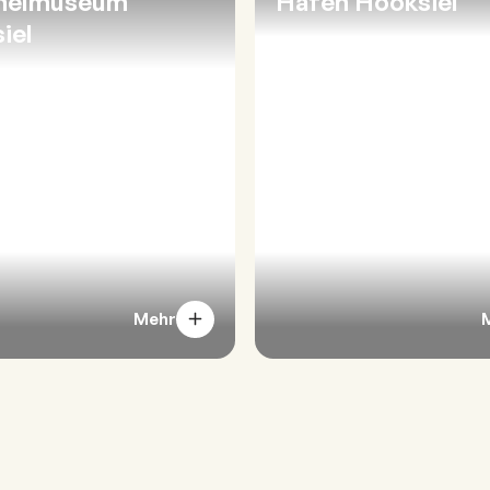
helmuseum
Hafen Hooksiel
iel
Mehr