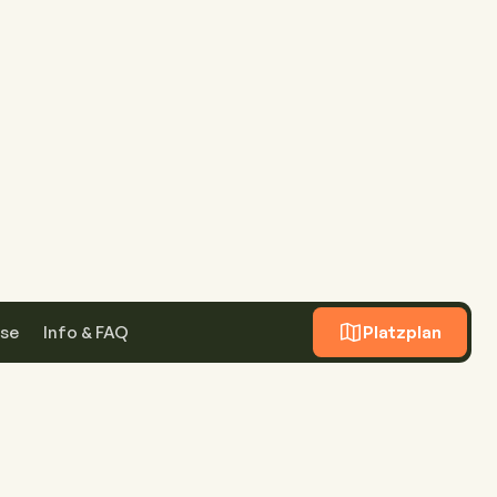
Platzplan
ise
Info & FAQ