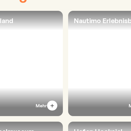
land
Nautimo Erlebnis
Mehr