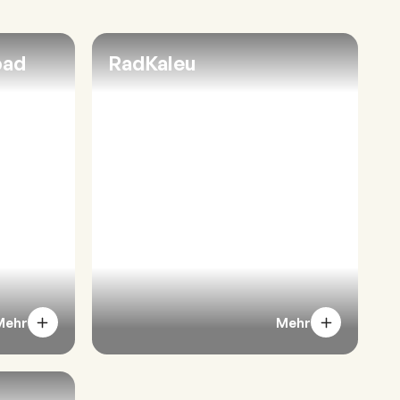
bad
RadKaleu
Mehr
Mehr