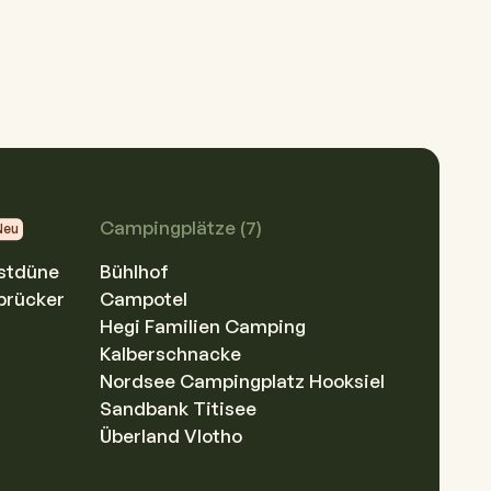
Versorgung
Mehr erfahren
Campingplätze (7)
Neu
stdüne
Bühlhof
brücker
Campotel
Hegi Familien Camping
Kalberschnacke
Nordsee Campingplatz Hooksiel
Sandbank Titisee
Überland Vlotho