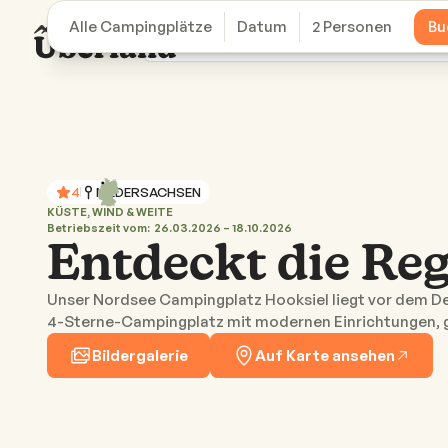
Alle Campingplätze
Datum
2 Personen
Bu
Campingplätze
WoMo-Stellplätze
4
NIEDERSACHSEN
KÜSTE, WIND & WEITE
Betriebszeit vom:
26.03.2026 – 18.10.2026
Entdeckt die Re
Unser Nordsee Campingplatz Hooksiel liegt vor dem D
4-Sterne-Campingplatz mit modernen Einrichtungen, gr
Bildergalerie
Auf Karte ansehen