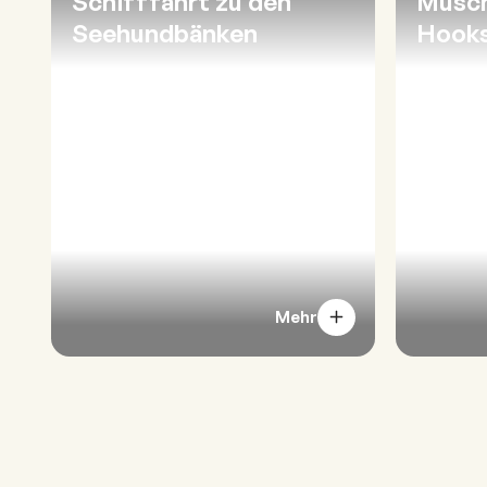
Schifffahrt zu den
Musc
Seehundbänken
Hooks
Mehr