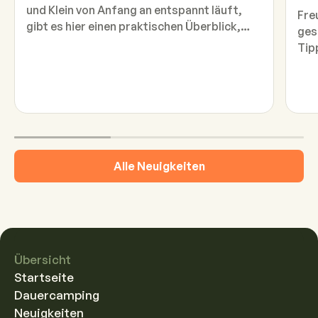
und Klein von Anfang an entspannt läuft,
Fre
gibt es hier einen praktischen Überblick,
ges
was auf keinen Fall fehlen darf.
Tip
Alle Neuigkeiten
Übersicht
Startseite
Dauercamping
Neuigkeiten