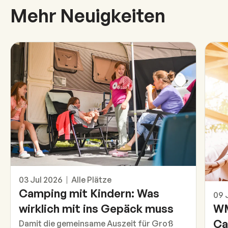
Mehr Neuigkeiten
Unser Tipp
03 Jul 2026
Alle Plätze
Info
Camping mit Kindern: Was
09 
wirklich mit ins Gepäck muss
WM
Ca
Damit die gemeinsame Auszeit für Groß