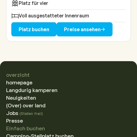
Kochutensilien sind im Preis enthalten. Wer mit
Platz für vier
leichtem Gepäck reist, kann Frotteewäsche,
Voll ausgestatteter Innenraum
Hochstuhl oder Liegestühle ausleihen. Haustiere
und Rauchen sind nicht erlaubt, damit alles
Platz buchen
Preise ansehen
sauber und frisch bleibt.
overzicht
homepage
Langdurig kamperen
Neuigkeiten
(Over) over land
Jobs
(Stellen frei!)
Presse
Einfach buchen
Camping-Stellplatz buchen