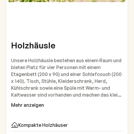
Holzhäusle
Unsere Holzhäusle bestehen aus einem Raum und
bieten Platz für vier Personen mit einem
Etagenbett (200 x 90) und einer Schlafcouch (200
x 140). Tisch, Stühle, Kleiderschrank, Herd,
Kühlschrank sowie eine Spüle mit Warm- und
Kaltwasser sind vorhanden und machen das kleine
Häuschen zu einem gemütlichen Rückzugsort.
Mehr anzeigen
Auf der Terrasse warten eine Eckbank und ein
großer Tisch, ideal für gemeinsame Mahlzeiten
oder lange Abende in der Natur. Decken, Kissen,
Kompakte Holzhäuser
Bettwäsche, Geschirr, Besteck und