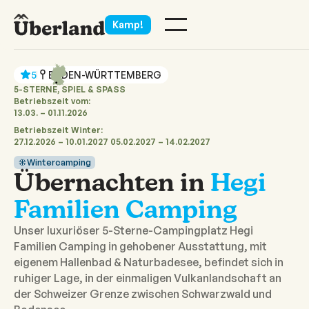
Alle Campingplätze
Datum
2 Personen
Buchen
Kamp!
5
BADEN-WÜRTTEMBERG
5-STERNE, SPIEL & SPASS
Betriebszeit vom:
13.03. – 01.11.2026
Betriebszeit Winter:
27.12.2026 – 10.01.2027 05.02.2027 – 14.02.2027
Wintercamping
Übernachten in
Hegi
Familien Camping
Unser luxuriöser 5-Sterne-Campingplatz Hegi
Familien Camping in gehobener Ausstattung, mit
eigenem Hallenbad & Naturbadesee, befindet sich in
ruhiger Lage, in der einmaligen Vulkanlandschaft an
der Schweizer Grenze zwischen Schwarzwald und