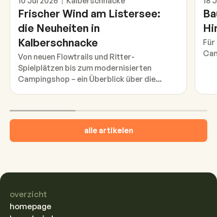
10 Jul 2026
Kalberschnacke
18 
Frischer Wind am Listersee:
Ba
die Neuheiten in
Hi
Kalberschnacke
Für
Cam
Von neuen Flowtrails und Ritter-
Spielplätzen bis zum modernisierten
Campingshop – ein Überblick über die
Neuerungen auf dem Campingplatz in
dieser Saison.
alle artikelen
overzicht
homepage