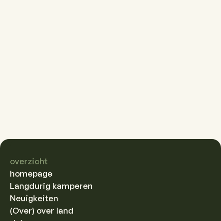
Aktivitäten
Mehr erfahren
Camping
Mehr erfahren
Versorgung
Mehr erfahren
overzicht
homepage
Langdurig kamperen
Neuigkeiten
(Over) over land