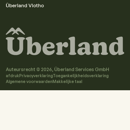
Überland Vlotho
Auteursrecht ©
2026
, Überland Services GmbH
afdruk
Privacyverklaring
Toegankelijkheidsverklaring
Algemene voorwaarden
Makkelijke taal