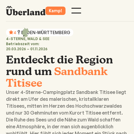
Alle Campingplätze
Datum
2 Pers
Kamp!
4
BADEN-WÜRTTEMBERG
4-STERNE, WALD & SEE
Betriebszeit vom:
20.03.2026 – 01.11.2026
Entdeckt die Region
rund um
Sandbank
Titisee
Unser 4-Sterne-Campingplatz Sandbank Titisee liegt
direkt am Ufer des malerischen, kristallklaren
Titisees, mitten im Herzen des Hochschwarzwaldes
und nur 30 Gehminuten vom Kurort Titisee entfernt.
Die Ruhe des Sees und die Nähe zum Wald schaffen
eine Atmosphäre, in der man sich augenblicklich
wohlfühlt. Hier fühlt sich jeder Moment ein Stück nach