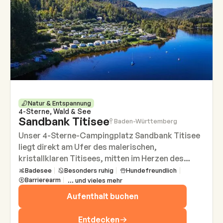
Natur & Entspannung
4-Sterne, Wald & See
Sandbank Titisee
Baden-Württemberg
Unser 4-Sterne-Campingplatz Sandbank Titisee
liegt direkt am Ufer des malerischen,
kristallklaren Titisees, mitten im Herzen des
Hochschwarzwaldes und nur 30 Gehminuten vom
Badesee
Besonders ruhig
Hundefreundlich
Barrierearm
... und vieles mehr
Kurort Titisee entfernt. Die Ruhe des Sees und
die Nähe zum Wald schaffen eine Atmosphäre, in
Aufenthalt buchen
der man sich augenblicklich wohlfühlt. Hier fühlt
sich jeder Moment ein Stück nach Freiheit an.
Entdecken