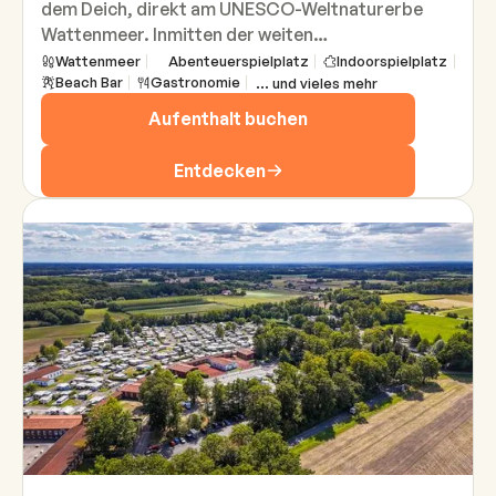
dem Deich, direkt am UNESCO-Weltnaturerbe
Wattenmeer. Inmitten der weiten
Küstenlandschaft im Friesländischen Wangerland
Wattenmeer
Abenteuerspielplatz
Indoorspielplatz
Beach Bar
Gastronomie
... und vieles mehr
erwartet euch ein familienfreundlicher 4-Sterne-
Campingplatz mit modernen Einrichtungen,
Aufenthalt buchen
großzügigen Stellplätzen, vielseitigem
Freizeitangebot und echter Nordseeluft. Ideal
Entdecken
für Familien, Ruhesuchende und Naturfreunde
zugleich.