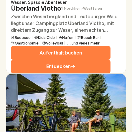
Wasser, Spass & Abenteuer
Überland Vlotho
Nordrhein-Westfalen
Zwischen Weserbergland und Teutoburger Wald
liegt unser Campingplatz Überland Vlotho, mit
direktem Zugang zur Weser, einem echten
Paradies für alle, die Lust auf Wassersport und
Badesee
Kids Club
Hafen
Beach Bar
Gastronomie
Volleyball
... und vieles mehr
Naturerlebnisse haben. Der Platz bietet Raum für
kleine Abenteuer und große Urlaubsmomente.
Aufenthalt buchen
Entdecken