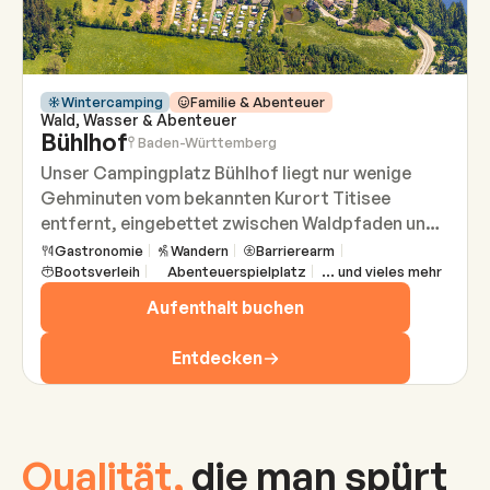
Wintercamping
Familie & Abenteuer
Wald, Wasser & Abenteuer
Bühlhof
Baden-Württemberg
Unser Campingplatz Bühlhof liegt nur wenige
Gehminuten vom bekannten Kurort Titisee
entfernt, eingebettet zwischen Waldpfaden und
dem funkelnden Bergsee im Herzen des
Gastronomie
Wandern
Barrierearm
Bootsverleih
Abenteuerspielplatz
... und vieles mehr
Hochschwarzwalds. Die Nähe zum Wasser und die
Stille der Natur schaffen eine Atmosphäre, in der
Aufenthalt buchen
man sofort durchatmet. Kinder entdecken kleine
Abenteuer im Grünen, Erwachsene genießen
Entdecken
Freiheit und Leichtigkeit. Ein Ort, an den man gern
zurückkehrt.
Qualität,
die man spürt