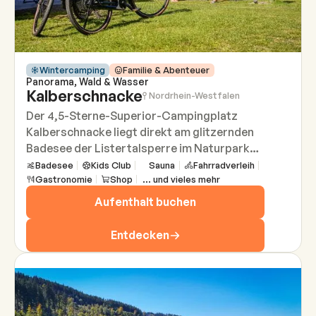
Wintercamping
Familie & Abenteuer
Panorama, Wald & Wasser
Kalberschnacke
Nordrhein-Westfalen
Der 4,5-Sterne-Superior-Campingplatz
Kalberschnacke liegt direkt am glitzernden
Badesee der Listertalsperre im Naturpark
Sauerland-Rothaargebirge. Zwischen Attendorn
Badesee
Kids Club
Sauna
Fahrradverleih
Gastronomie
Shop
... und vieles mehr
und Olpe erwarten euch terrassenförmig
angelegte Stellplätze, ruhige Waldlagen und
Aufenthalt buchen
klares Wasser in unmittelbarer Nähe. Ob beim
morgendlichen Blick über den See, bei
Entdecken
entspannten Spaziergängen entlang des Ufers
oder bei stillen Momenten in der Natur, hier findet
Camping seinen Rhythmus in Ruhe, Weite und
echter Erholung.