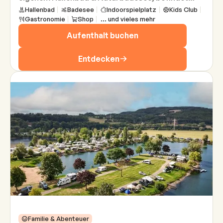
sich in ruhiger Lage, in der einmaligen
Hallenbad
Badesee
Indoorspielplatz
Kids Club
Gastronomie
Shop
... und vieles mehr
Vulkanlandschaft an der Schweizer Grenze
zwischen Schwarzwald und Bodensee.
Aufenthalt buchen
Entdecken
Familie & Abenteuer