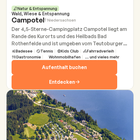
Natur & Entspannung
Wald, Wiese & Entspannung
Campotel
Niedersachsen
Der 4,5-Sterne-Campingplatz Campotel liegt am
Rande des Kurorts und des Heilbads Bad
Rothenfelde und ist umgeben vom Teutoburger
Wald, dort wo Waldwege, Salzluft und
Badesee
Tennis
Kids Club
Fahrradverleih
Gastronomie
Wohnmobilhafen
... und vieles mehr
Kuratmosphäre zusammenkommen. Auf rund
vierzehn Hektar beginnt Erholung schon beim
Aufenthalt buchen
Ankommen und jeder Tag fühlt sich ein Stück
nach Urlaub an.
Entdecken