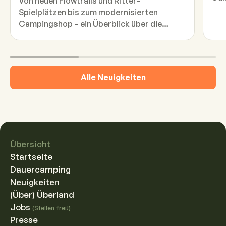
Von neuen Flowtrails und Ritter-
Spielplätzen bis zum modernisierten
Campingshop – ein Überblick über die
Neuerungen auf dem Campingplatz in
dieser Saison.
Alle Neuigkeiten
Übersicht
Startseite
Dauercamping
Neuigkeiten
(Über) Überland
Jobs
(Stellen frei!)
Presse