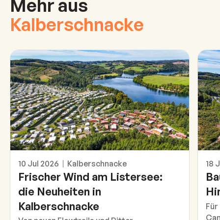
Mehr aus
Kalberschnacke
Das ist neu
Info
10 Jul 2026
Kalberschnacke
18 
Frischer Wind am Listersee:
Ba
die Neuheiten in
Hi
Kalberschnacke
Für
Cam