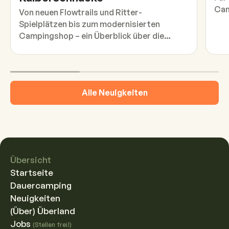
Cam
Von neuen Flowtrails und Ritter-
Spielplätzen bis zum modernisierten
Campingshop – ein Überblick über die
Neuerungen auf dem Campingplatz in
dieser Saison.
Alle Neuigkeiten
Übersicht
Startseite
Dauercamping
Neuigkeiten
(Über) Überland
Jobs
(Stellen frei!)