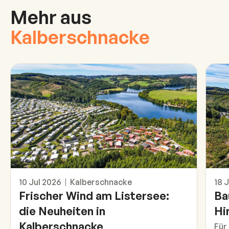
Mehr aus
Kalberschnacke
Das ist neu
Info
10 Jul 2026
Kalberschnacke
18 
Frischer Wind am Listersee:
Ba
die Neuheiten in
Hi
Kalberschnacke
Für