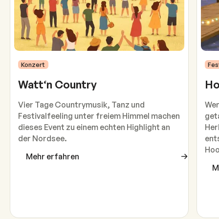
Konzert
Fes
Watt‘n Country
Ho
Vier Tage Countrymusik, Tanz und
Wen
Festivalfeeling unter freiem Himmel machen
get
dieses Event zu einem echten Highlight an
Her
der Nordsee.
ent
Hoo
Mehr erfahren
M