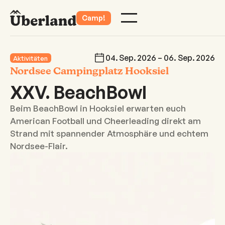
Camp!
04
.
Sep
.
2026
–
06
.
Sep
.
2026
Aktivitäten
Nordsee Campingplatz Hooksiel
XXV. BeachBowl
Beim BeachBowl in Hooksiel erwarten euch
American Football und Cheerleading direkt am
Strand mit spannender Atmosphäre und echtem
Nordsee-Flair.