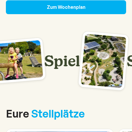
Zum Wochenplan
Spiel
Sp
Eure
Stellplätze