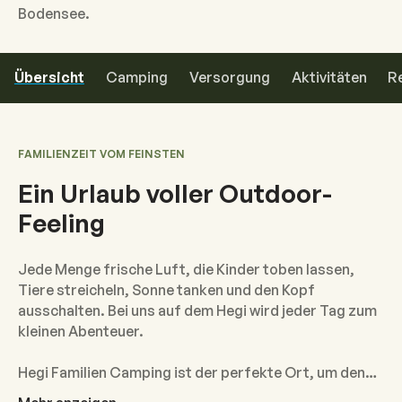
Bodensee.
Übersicht
Camping
Versorgung
Aktivitäten
R
FAMILIENZEIT VOM FEINSTEN
Ein Urlaub voller Outdoor-
Feeling
Jede Menge frische Luft, die Kinder toben lassen,
Tiere streicheln, Sonne tanken und den Kopf
ausschalten. Bei uns auf dem Hegi wird jeder Tag zum
kleinen Abenteuer.
Hegi Familien Camping ist der perfekte Ort, um den
Alltag hinter euch zu lassen. Unser freundlicher