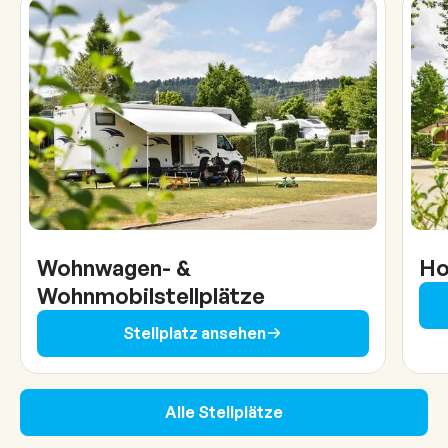
Wohnwagen- &
Ho
Wohnmobilstellplätze
Stellplatz ansehen
Alle Stellplätze