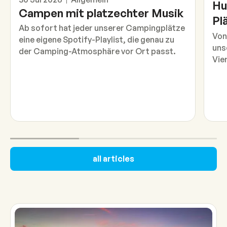
Hu
Campen mit platzechter Musik
Pl
Ab sofort hat jeder unserer Campingplätze
Von
eine eigene Spotify-Playlist, die genau zu
uns
der Camping-Atmosphäre vor Ort passt.
Vie
all articles