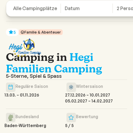
Alle Campingplätze
Datum
2 Pers
Camp!
5
Familie & Abenteuer
Camping in
Hegi
Familien Camping
5-Sterne, Spiel & Spass
Reguläre Saison
Wintersaison
13.03. – 01.11.2026
27.12.2026 – 10.01.2027

05.02.2027 – 14.02.2027
Bundesland
Bewertung
Baden-Württemberg
5
/
5