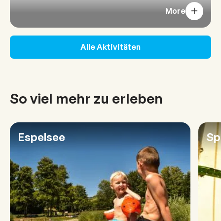
More
Alle Aktivitäten
So viel mehr zu erleben
Espelsee
Sp