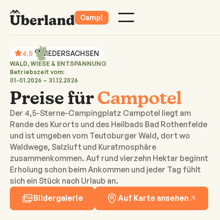
Alle Campingplätze
Datum
2 Personen
Buchen
Camp!
4.5
NIEDERSACHSEN
WALD, WIESE & ENTSPANNUNG
Betriebszeit vom:
01-01.2026 – 31.12.2026
Preise für
Campotel
Der 4,5-Sterne-Campingplatz Campotel liegt am
Rande des Kurorts und des Heilbads Bad Rothenfelde
und ist umgeben vom Teutoburger Wald, dort wo
Waldwege, Salzluft und Kuratmosphäre
zusammenkommen. Auf rund vierzehn Hektar beginnt
Erholung schon beim Ankommen und jeder Tag fühlt
sich ein Stück nach Urlaub an.
Bildergalerie
Auf Karte ansehen