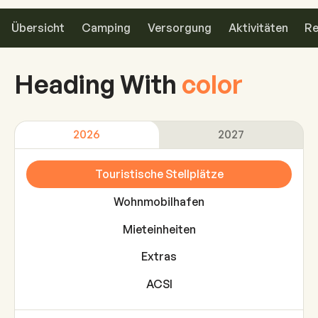
Übersicht
Camping
Versorgung
Aktivitäten
Re
Heading
With
color
2026
2027
Touristische Stellplätze
Wohnmobilhafen
Mieteinheiten
Extras
ACSI